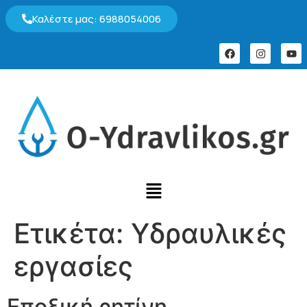
Καλέστε μας: 6988054006
Ετικέτα:
Υδραυλικές
εργασίες
Εποξική ρητίνη