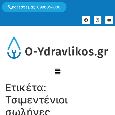
Καλέστε μας: 6988054006
Ετικέτα:
Τσιμεντένιοι
σωλήνες