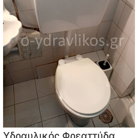
Υδραυλικός Φρεαττύδα